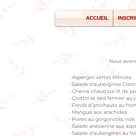
ACCUEIL
INSCRI
Nous avons 
-
Asperges vertes Mimosa
-
Salade d'aubergines Coron
- Chèvre chaud sur lit de po
- Crottin et lard fermier au 
-
Fonds d’artichauts au fro
- Mangue aux arachides
-
Poires au gorgonzola, noi
-
Salade arlésienne aux asp
-
Salade d'aubergines au f