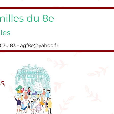
illes du 8e
les
0 70 83 -
agf8e@yahoo.fr
s,