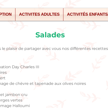
PTION
ACTIVITES ADULTES
ACTIVITÉS ENFANT
Salades
le plaisir de partager avec vous nos différentes recette
ation Day Charles III
ires
vert
mage de chèvre et tapenade aux olives noires
x et jambon cru
erges vertes
romage Halloumi