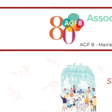
Assoc
AGF 8 -
Mairi
S