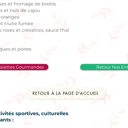
ues et fromage de brebis
s et noix de cajou
t oranges
et truite fumée
oses et crevettes, sauce thaï
ques et poires
ssiettes Gourmandes
Retour Nos En
RETOUR À LA PAGE D'ACCUEIL
vités sportives, culturelles
ants :