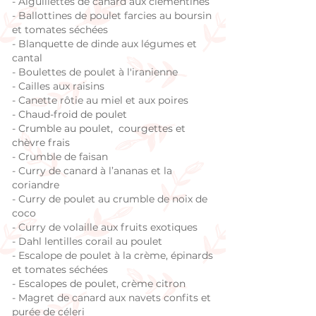
-
Aiguillettes de canard aux clémentines
- Ballottines de poulet farcies au boursin
et tomates séchées
- B
lanquette de dinde aux légumes et
cantal
- Boulettes de poulet à l'iranienne
-
Cailles aux raisins
-
Canette rôtie au miel et aux poires
-
Chaud-froid de poulet
-
Crumble au poulet, courgettes et
chèvre frais
- C
rumble de faisan
-
Curry de canard à l’ananas et la
coriandre
-
Curry de poulet au crumble de noix de
coco
- Curry de volaille aux fruits exotiques
- Dahl lentilles corail au poulet
- Escalope de poulet à la crème, épinards
et tomates séchées
-
Escalopes de poulet, crème citron
- Magret de canard aux navets confits et
purée de céleri