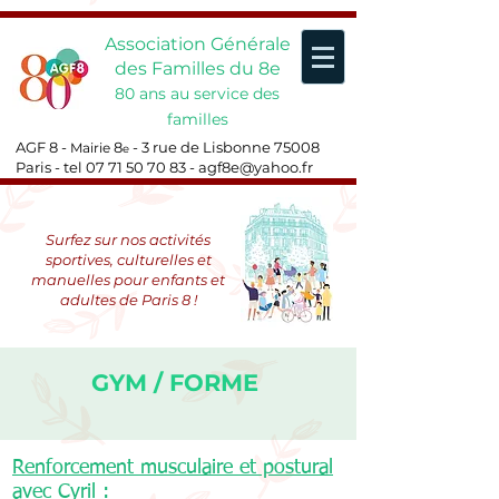
Association Générale
des Familles du 8e
80 ans au service des
familles
AGF 8 -
8
- 3 rue de Lisbonne 75008
Mairie
e
Paris - tel
07 71 50 70 83
-
agf8e@yahoo.fr
Surfez sur nos activités
sportives, culturelles et
manuelles pour enfants et
adultes de Paris 8 !
GYM / FORME
Renforcement musculaire et postural
avec Cyril :