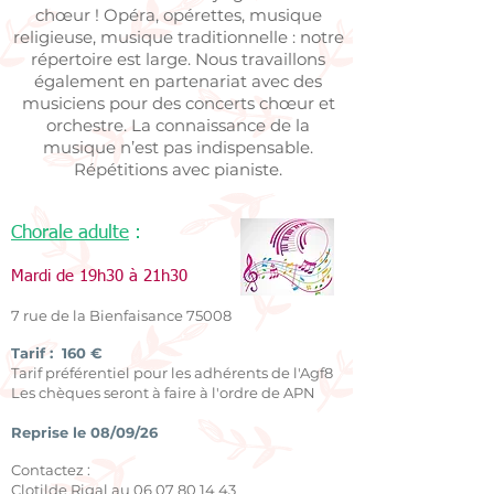
chœur ! Opéra, opérettes, musique
religieuse, musique traditionnelle : notre
répertoire est large. Nous travaillons
également en partenariat avec des
musiciens pour des concerts chœur et
orchestre. La
connaissa
nce de la
musique n’est pas indispensable.
Répétitions avec pianiste.
Chorale adu
lte
:
Mardi de 19h3
0 à 21h30
7 rue de la Bienfaisance 75008
Tarif : 160 €
Tarif préférentiel pour les adhérents de l'Agf8
Les chèques seront à faire à l'ordre de APN
Reprise le 08/09/26
Contactez :
Clotilde Rigal au
06 07 80 14 43