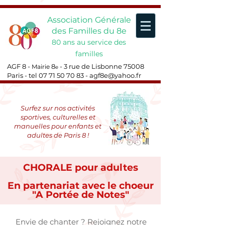
Association Générale
des Familles du 8e
80 ans au service des
familles
AGF 8 -
8
- 3 rue de Lisbonne 75008
Mairie
e
Paris - tel
07 71 50 70 83
-
agf8e@yahoo.fr
Surfez sur nos activités
sportives, culturelles et
manuelles pour enfants et
adultes de Paris 8 !
CHORALE pour adultes
En partenariat avec le choeur
"A Portée de Notes"
Envie de chanter ? Rejoignez notre