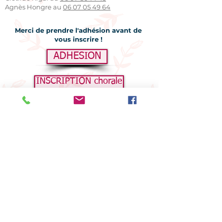
Agnès Hongre au
06 07 05 49 64
Merci de prendre l'adhésion avant de
vous inscrire !
ADHESION
INSCRIPTION chorale
Retour Activités pour Adultes
RETOUR À LA PAGE D'ACCUEIL
Rejoignez nous pour vos activités
sportives, culturelles et manuelles,
adultes et enfants :
AGF8
Mairie du 8
e
3 rue de Lisbonne 75008