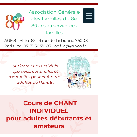
Association Générale
des Familles du 8e
80 ans au service des
familles
AGF 8 -
8
- 3 rue de Lisbonne 75008
Mairie
e
Paris - tel
07 71 50 70 83
-
agf8e@yahoo.fr
Surfez sur nos activités
sportives, culturelles et
manuelles pour enfants et
adultes de Paris 8 !
Cours de CHANT
INDIVIDUEL
pour adultes débutants et
amateurs