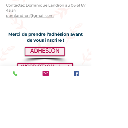
Contactez Dominique Landron au
06 61 87
45 54
domlandron@gmail.com
Merci de prendre l'adhésion avant
de vous inscrire !
ADHESION
INSCRIPTION chant
Retour Activités pour Adultes
RETOUR À LA PAGE D'ACCUEIL
Rejoignez nous pour vos activités
sportives, culturelles et manuelles,
adultes et enfants :